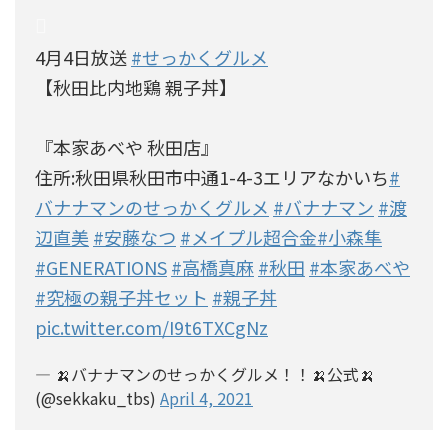
4月4日放送
#せっかくグルメ
【秋田比内地鶏 親子丼】
『本家あべや 秋田店』
住所:秋田県秋田市中通1-4-3エリアなかいち
#
バナナマンのせっかくグルメ
#バナナマン
#渡
辺直美
#安藤なつ
#メイプル超合金
#小森隼
#GENERATIONS
#高橋真麻
#秋田
#本家あべや
#究極の親子丼セット
#親子丼
pic.twitter.com/I9t6TXCgNz
— 🍌バナナマンのせっかくグルメ！！🍌公式🍌
(@sekkaku_tbs)
April 4, 2021