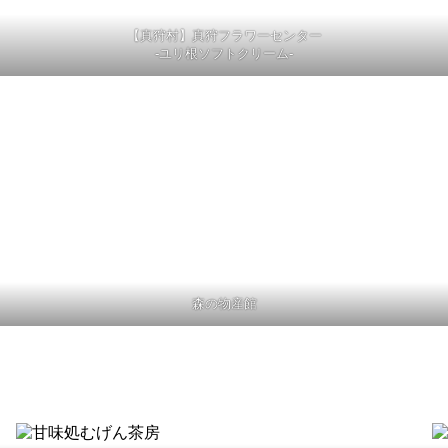
【真狩村】真狩フラワーセンター
-ユリ根ソフトクリーム-
森の物産館