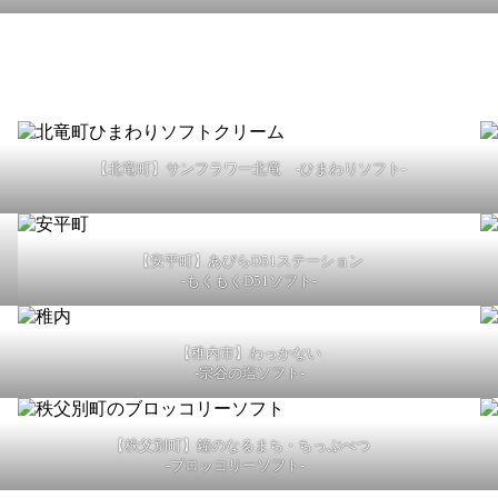
【北竜町】サンフラワー北竜 -ひまわりソフト-
【安平町】あびらD51ステーション
-もくもくD51ソフト-
【稚内市】わっかない
-宗谷の塩ソフト-
【秩父別町】鐘のなるまち・ちっぷべつ
-ブロッコリーソフト-