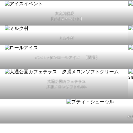
大丸札幌店
【アイスイベント】
ミルク村
マンハッタンロールアイス 【閉店】
大通公園カフェテラス
夕張メロンソフト¥500-
や