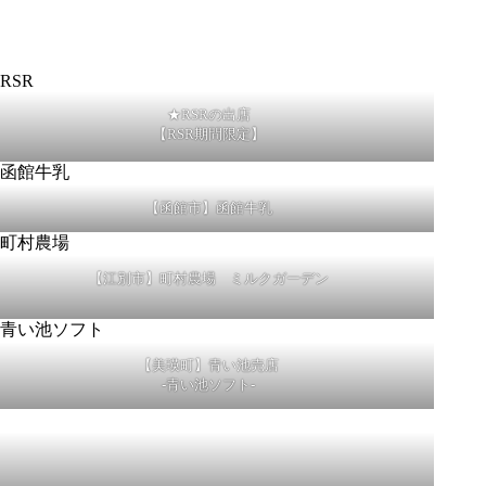
★RSRの出店
【RSR期間限定】
【函館市】函館牛乳
【江別市】町村農場 ミルクガーデン
【美瑛町】青い池売店
-青い池ソフト-