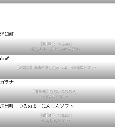
【浦臼町】つるぬま
-にんじん・ぶどうmixソフト-
【占冠村】自然体験しむかっぷ -白花豆ソフト-
【北斗市】なないろななえ
-ガラナソフト-
【浦臼町】つるぬま
-にんじんソフト-