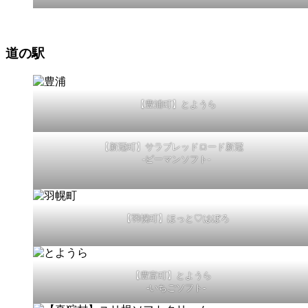
道の駅
【豊浦町】とようら
【新冠町】サラブレッドロード新冠
-ピーマンソフト-
【羽幌町】ほっと♡はぼろ
【豊富町】とようら
-いちごソフト-