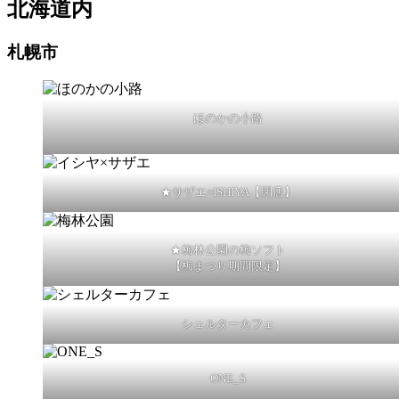
北海道内
札幌市
ほのかの小路
★サザエ×ISHIYA【閉店】
★梅林公園の梅ソフト
【梅まつり期間限定】
シェルターカフェ
ONE_S