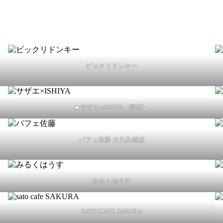
ビックリドンキー
★サザエ×ISHIYA【閉店】
パフェ佐藤 大丸札幌店
みるくはうす
SATO CAFE SAKURA