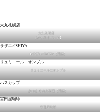
大丸札幌店
【アイスイベント】
★サザエ×ISHIYA【閉店】
リュミエールエオンブル
あつま ゆのみ茶屋【閉店】
宮田屋珈琲