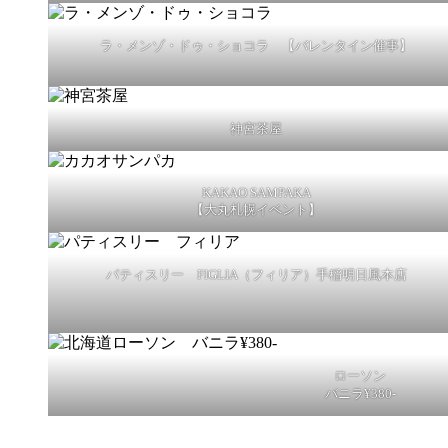
ラ・メンゾ・ドゥ・ショコラ 【バレンタイン催事】
神宮茶屋
KAKAO SAMPAKA
【大丸札幌イベント】
パティスリー FIGLIA（フィリア）手稲明日風本店
ローソン
バニラ¥380-