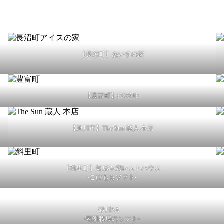
【長沼町】あいすの家
【豊富町】FERME
【旭川市】The Sun 蔵人 本店
【斜里町】知床五湖レストハウス
-こけももソフト-
砂川SA
-岩瀬牧場のソフト-