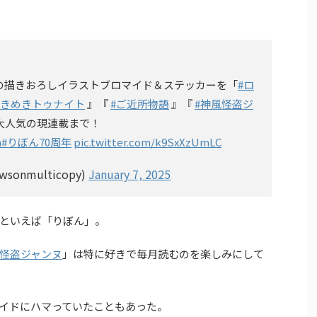
品の描きおろしイラストブロマイド＆ステッカーを「
#ロ
ときめきトゥナイト
』『
#ご近所物語
』『
#神風怪盗ジ
大人気の現連載まで！
n
#りぼん70周年
pic.twitter.com/k9SxXzUmLC
onmulticopy)
January 7, 2025
といえば「りぼん」。
怪盗ジャンヌ
」は特に好きで毎月読むのを楽しみにして
イドにハマっていたこともあった。