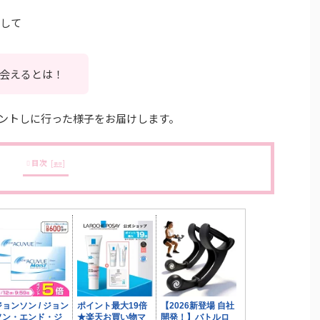
念して
出会えるとは！
ントしに行った様子をお届けします。
目次
[
]
表示