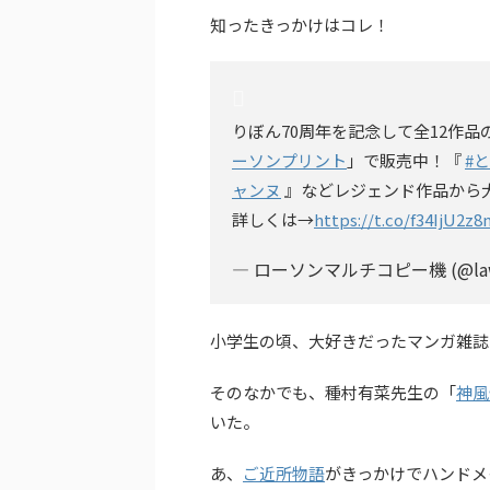
知ったきっかけはコレ！
りぼん70周年を記念して全12作
ーソンプリント
」で販売中！『
#
ャンヌ
』などレジェンド作品から
詳しくは→
https://t.co/f34IjU2z8
— ローソンマルチコピー機 (@laws
小学生の頃、大好きだったマンガ雑誌
そのなかでも、種村有菜先生の「
神風
いた。
あ、
ご近所物語
がきっかけでハンドメ