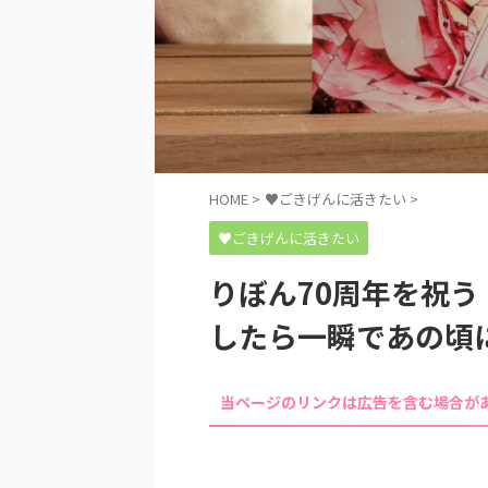
HOME
>
♥ごきげんに活きたい
>
♥ごきげんに活きたい
りぼん70周年を祝
したら一瞬であの頃
当ページのリンクは広告を含む場合が