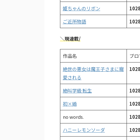
姫ちゃんのリボン
102
ご近所物語
102
＼現連載/
作品名
ブロ
絶世の悪女は魔王子さまに寵
102
愛される
絶叫学級 転生
102
初×婚
102
no words.
102
ハニーレモンソーダ
102