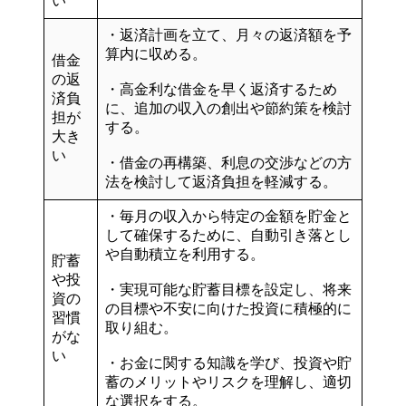
い
・
返済計画を立て、月々の返済額を予
算内に収める。
借金
の返
・高金利な借金を早く返済するため
済負
に、追加の収入の創出や節約策を検討
担が
する。
大き
い
・借金の再構築、利息の交渉などの方
法を検討して返済負担を軽減する。
・毎月の収入から特定の金額を貯金と
して確保するために、
自動引き落とし
や自動積立
を利用する。
貯蓄
や投
・実現可能な貯蓄目標を設定し、将来
資の
の目標や不安に向けた投資に積極的に
習慣
取り組む。
がな
い
・
お金に関する知識を学び
、投資や貯
蓄のメリットやリスクを理解し、適切
な選択をする。