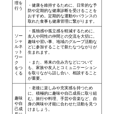
理を
・健康を維持するために、日常的な予
行う
防や定期的な健康診断を受けることを
おすすめ。
定期的な運動やバランスの
取れた食事
も健康管理に繋がります。
・孤独感や孤立感を軽減するために、
ソー
友人や同性の仲間との
交流を大切に
。
シャ
趣味や習い事、地域のグループ活動な
ルネ
どに参加することで新たなつながりが
ット
生まれます。
ワー
・また、将来の住み方などについて
ク
も、家族や友人とコミュニケーション
をつ
を取りながら話し合い、相談すること
くる
が重要。
・老後に楽しみや充実感を持つため
に、積極的に
趣味や自己成長に取り組
趣味
む
。旅行や料理、手芸や音楽など、自
や自
身の興味や才能に合わせた活動を見つ
己成
けましょう。