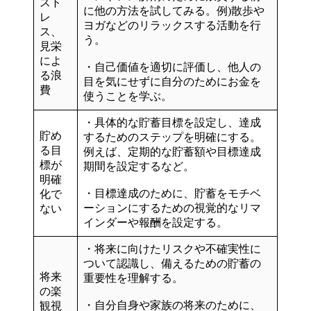
スト
に他の方法を試して
みる。例)散歩や
レ
ヨガなどのリラックスする活動を行
ス、
う。
見栄
によ
・自己価値を適切に評価し、
他人の
る浪
目を気にせずに自分のために
お金を
費
使うことを学ぶ。
・
具体的な貯蓄目標を設定
し、達成
貯め
するためのステップを明確にする。
る目
例えば、定期的な貯蓄額や目標達成
標が
期間を設定するなど。
明確
・目標達成のために、貯蓄をモチベ
化で
ーションにするための視覚的なリマ
ない
インダーや報酬を設定する。
・将来に向けたリスクや不確実性に
ついて認識し、備えるための
貯蓄の
将来
重要性を理解
する。
の楽
・自分自身や家族の将来のために、
観視