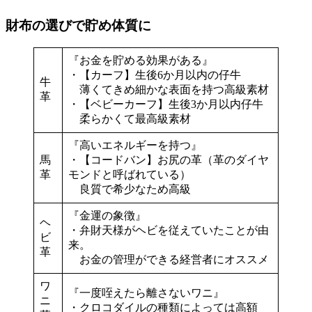
財布の選びで貯め体質に
『お金を貯める効果がある』
・【カーフ】生後6か月以内の仔牛
牛
薄くてきめ細かな表面を持つ高級素材
革
・【ベビーカーフ】生後3か月以内仔牛
柔らかくて最高級素材
『高いエネルギーを持つ』
馬
・【コードバン】お尻の革（革のダイヤ
革
モンドと呼ばれている）
良質で希少なため高級
『金運の象徴』
ヘ
・弁財天様がヘビを従えていたことが由
ビ
来。
革
お金の管理ができる経営者にオススメ
ワ
『一度咥えたら離さないワニ』
ニ
・クロコダイルの種類によっては高額