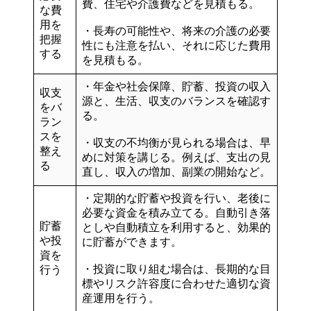
費、住宅や介護費などを見積もる
。
な費
用を
・
長寿の可能性
や、将来の
介護の必要
把握
性
にも注意を払い、それに応じた
費用
する
を見積もる。
・年金や社会保障、貯蓄、投資の
収入
収支
源と、生活、収支のバランスを確認
す
をバ
る。
ラン
スを
・収支の不均衡が見られる場合は、早
整え
めに対策を講じる。例えば、支出の見
る
直し、収入の増加、副業の開始など。
・
定期的な貯蓄や投資
を行い、
老後に
必要な資金を積み立て
る。自動引き落
貯蓄
としや自動積立を利用すると、効果的
や投
に貯蓄ができます。
資を
・投資に取り組む場合は、長期的な目
行う
標やリスク許容度に合わせた適切な資
産運用を行う。