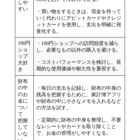
しや
すい
・買い物をするときは、現金を持って
いく代わりにデビットカードやクレジ
ットカードを使用し、支出を明確に視
覚化する。
100円
・100円ショップへの訪問頻度を減ら
ショ
し、必要なもの以外の購入を避ける。
ップ
・コストパフォーマンスを検討し、
長
大好
期的な使用価値や耐久性を重視
する。
き
財布
の中
・
毎日の支出を記録
し、財布の中身の
のお
残高を把握するために、家計簿アプリ
金に
や財布の中に小さなメモを入れるなど
つい
の方法を試す。
て
・定期的に財布の中身を整理し、
不要
把握
なレシートやカードを取り除く
こと
して
で、お金の管理がしやすくなる。
いな