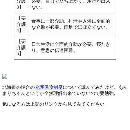
介護
必要。自力で立ち上がり、歩行が出来
3】
ない。
【要
食事に一部介助、排泄や入浴に全面的
介護
な介助が必要。両足でほぼ立てない。
4】
【要
日常生活に全面的介助が必要。寝たき
介護
り、意思の伝達困難。
5】
北海道の場合の
介護保険制度
について読んでみたけど、あん
まりちゃんというか全然理解出来ていないので要勉強。
気になる方は上記のリンクから見てみてください。