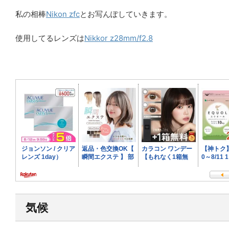
私の相棒
Nikon zfc
とお写んぽしていきます。
使用してるレンズは
Nikkor z28mm/f2.8
気候