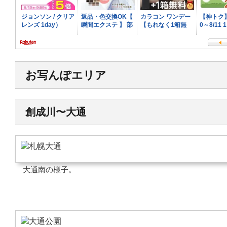
お写んぽエリア
創成川〜大通
大通南の様子。