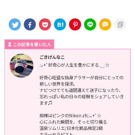
この記事を書いた人
ごきげんなこ
.:｡+ﾟ好奇心が人生を豊かにする.¸¸☆
好奇心旺盛な独身アラサーが自分にとっての
新しい世界を探求。
ナビつけてても道間違えて迷子になったり、
忘れっぽい私の日々の経験をシェアしていき
ます♫
相棒はピンクのNikon zfc.:｡+ﾟ☆
心にふれた瞬間を、そっと切り撮る
温泉ソムリエ/日本化粧品検定2級
カラーセラピスト