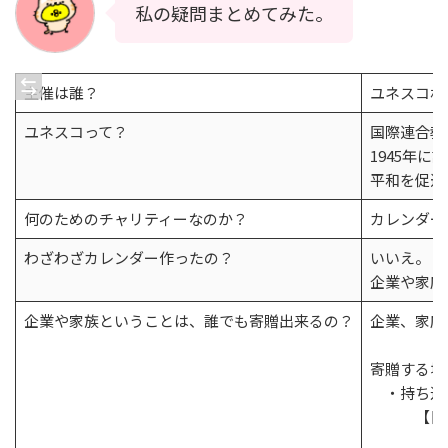
私の疑問まとめてみた。
主催は誰？
ユネスコ札
ユネスコって？
国際連合教
1945年に
平和を促進
何のためのチャリティーなのか？
カレンダー
わざわざカレンダー作ったの？
いいえ。
企業や家庭
企業や家族ということは、誰でも寄贈出来るの？
企業、家庭
寄贈する場
・持ち込
【日時】2
10:0