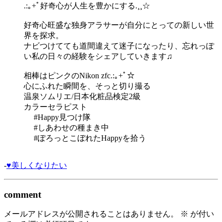
.:｡+ﾟ好奇心が人生を豊かにする.¸¸☆
好奇心旺盛な独身アラサーが自分にとっての新しい世
界を探求。
ナビつけてても道間違えて迷子になったり、忘れっぽ
い私の日々の経験をシェアしていきます♫
相棒はピンクのNikon zfc.:｡+ﾟ☆
心にふれた瞬間を、そっと切り撮る
温泉ソムリエ/日本化粧品検定2級
カラーセラピスト
#Happy見つけ隊
#しあわせの種まき中
#ぽろっとこぼれたHappyを拾う
-
♥美しくなりたい
comment
メールアドレスが公開されることはありません。
※
が付い