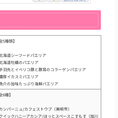
全5種類】
北海道シーフードパエリア
北海道牡蠣のパエリア
手羽先とイベリコ豚と豚耳のコラーゲンパエリア
濃厚イカスミパエリア
魚介の旨味たっぷり海鮮パエリア
全6種】
カンパーニュ/カフェストウブ（美唄市）
クイックハニーアカシア/ほっとスペースこすもす（旭川