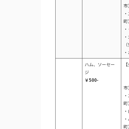
市
・
町
・
・
（
・
ハム、ソーセー
【
ジ
￥500-
・
市
・
町
・
・
町