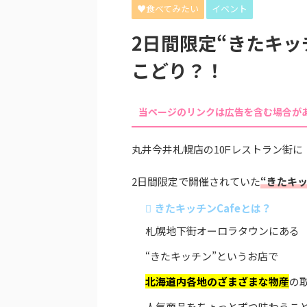
♥食べてみたい
イベント
2日間限定“きたキッ
こどり？！
当ページのリンクは広告を含む場合が
丸井今井札幌店の10ᖴレストラン街に
2日間限定で開催されていた
“きたキッ
きたキッチンCafeとは？
札幌地下街オーロラタウンにある
“きたキッチン”というお店で
北海道内各地のざまざまな物産
の
人気商品をちょっとずつ味わうこと