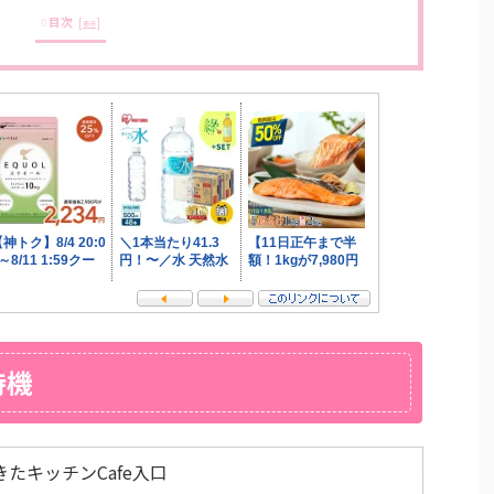
目次
[
]
表示
待機