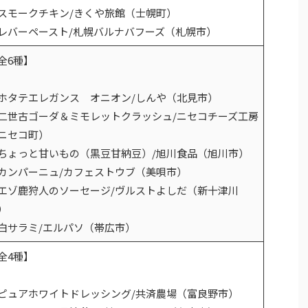
スモークチキン/きくや旅館（士幌町）
レバーペースト/札幌バルナバフーズ（札幌市）
全6種】
ホタテエレガンス オニオン/しんや（北見市）
二世古ゴーダ＆ミモレットクラッシュ/ニセコチーズ工房
ニセコ町）
ちょっと甘いもの（黒豆甘納豆）/旭川食品（旭川市）
カンパーニュ/カフェストウブ（美唄市）
エゾ鹿狩人のソーセージ/ヴルストよしだ（新十津川
）
白サラミ/エルパソ（帯広市）
全4種】
ピュアホワイトドレッシング/共済農場（富良野市）