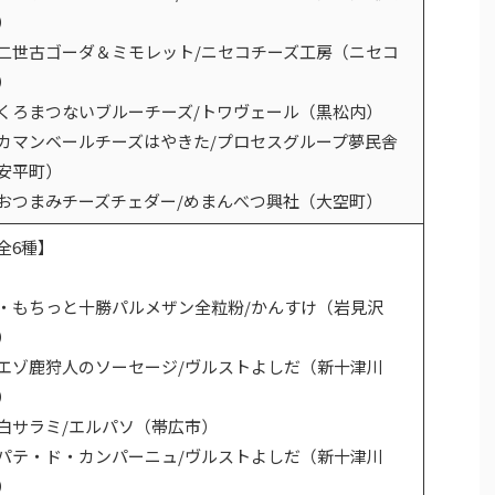
）
二世古ゴーダ＆ミモレット/ニセコチーズ工房（ニセコ
）
くろまつないブルーチーズ/トワヴェール（黒松内）
カマンベールチーズはやきた/プロセスグループ夢民舎
安平町）
おつまみチーズチェダー/めまんべつ興社（大空町）
全6種】
もちっと十勝パルメザン全粒粉/かんすけ（岩見沢
）
エゾ鹿狩人のソーセージ/ヴルストよしだ（新十津川
）
白サラミ/エルパソ（帯広市）
パテ・ド・カンパーニュ/ヴルストよしだ（新十津川
）