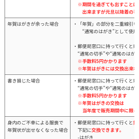
※期間を過ぎても出すことは
出来ますが元旦以降着の可
年賀はがきが余った場合
・「年賀」の部分を二重線引い
“通常のはがき”として使用
・郵便局窓口に持って行くと新
“通常の切手”や“通常のはが
※手数料5円かかります
※年賀はがきには交換出来な
書き損じた場合
・郵便局窓口に持って行くと新
“通常の切手”や“通常のはが
※手数料5円かかります
※年賀はがきの交換は
当年度で販売期間中に限る
身内のご不幸による服喪で
・郵便局窓口に持って行くと
無
年賀状が出せなくなった場合
下記に
交換できます。
-はがき