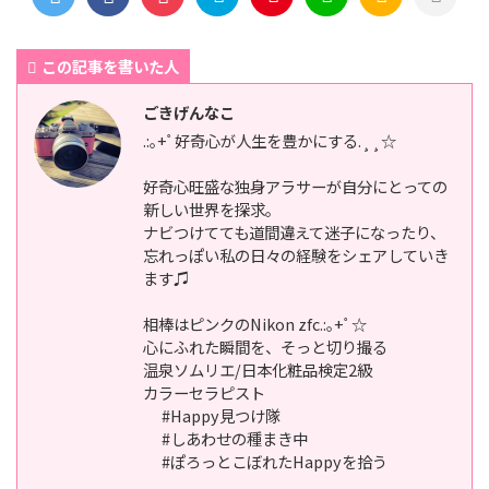
この記事を書いた人
ごきげんなこ
.:｡+ﾟ好奇心が人生を豊かにする.¸¸☆
好奇心旺盛な独身アラサーが自分にとっての
新しい世界を探求。
ナビつけてても道間違えて迷子になったり、
忘れっぽい私の日々の経験をシェアしていき
ます♫
相棒はピンクのNikon zfc.:｡+ﾟ☆
心にふれた瞬間を、そっと切り撮る
温泉ソムリエ/日本化粧品検定2級
カラーセラピスト
#Happy見つけ隊
#しあわせの種まき中
#ぽろっとこぼれたHappyを拾う