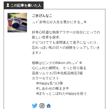
この記事を書いた人
ごきげんなこ
.:｡+ﾟ好奇心が人生を豊かにする.¸¸☆
好奇心旺盛な独身アラサーが自分にとっての
新しい世界を探求。
ナビつけてても道間違えて迷子になったり、
忘れっぽい私の日々の経験をシェアしていき
ます♫
相棒はピンクのNikon zfc.:｡+ﾟ☆
心にふれた瞬間を、そっと切り撮る
温泉ソムリエ/日本化粧品検定2級
カラーセラピスト
#Happy見つけ隊
#しあわせの種まき中
#ぽろっとこぼれたHappyを拾う