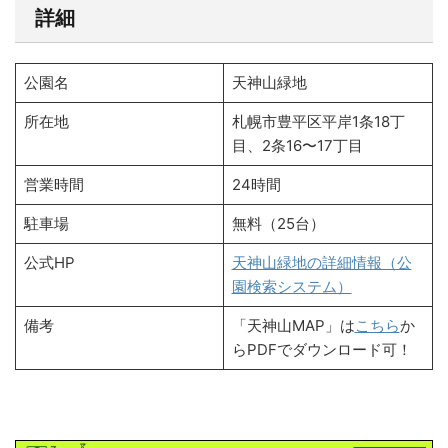
詳細
公園名
天神山緑地
所在地
札幌市豊平区平岸1条18丁
目、2条16〜17丁目
営業時間
24時間
駐車場
無料（25台）
公式HP
天神山緑地の詳細情報（公
園検索システム）
備考
「天神山MAP」は
こちら
か
らPDFでダウンロード可！