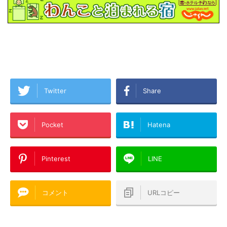
Twitter
Share
Pocket
Hatena
Pinterest
LINE
コメント
URLコピー