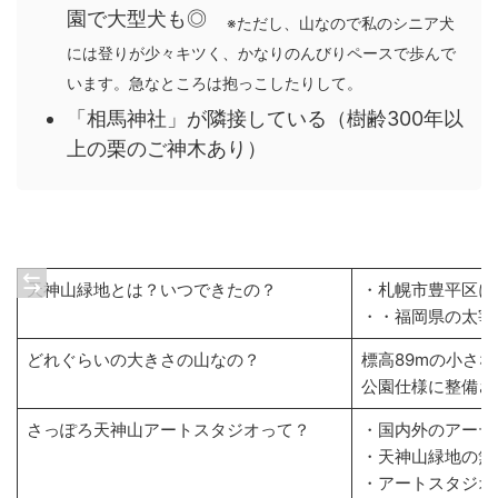
園で大型犬も◎
※ただし、山なので私のシニア犬
には登りが少々キツく、かなりのんびりペースで歩んで
います。急なところは抱っこしたりして。
「相馬神社」が隣接している（樹齢300年以
上の栗のご神木あり）
天神山緑地とは？いつできたの？
・札幌市豊平区に
・・福岡県の太宰
どれぐらいの大きさの山なの？
標高89mの小さ
公園仕様に整備さ
さっぽろ天神山アートスタジオって？
・国内外のアーテ
・天神山緑地の無
・アートスタジオ