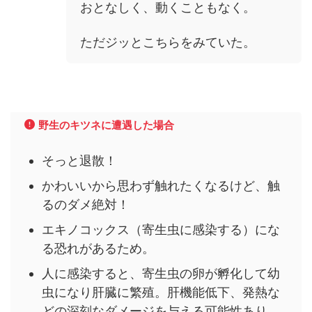
おとなしく、動くこともなく。
ただジッとこちらをみていた。
野生のキツネに遭遇した場合
そっと
退散！
かわいいから思わず触れたくなるけど、
触
るのダメ
絶対！
エキノコックス
（寄生虫に感染する）にな
る恐れがあるため。
人に感染すると、寄生虫の
卵が孵化して幼
虫になり肝臓に繁殖
。肝機能低下、発熱な
どの
深刻なダメージ
を与える可能性あり。