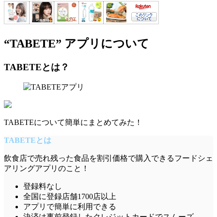
“TABETE” アプリについて
TABETEとは？
TABETEについて簡単にまとめてみた！
TABETEとは
飲食店で
売れ残った食品を割引価格で購入できる
フードシェ
アリング
アプリ
のこと！
登録料なし
全国に登録店舗1700店以上
アプリで簡単
に利用できる
決済は事前登録した
クレジットカード
でスムーズ