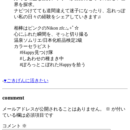
界を探求。
ナビつけてても道間違えて迷子になったり、忘れっぽ
い私の日々の経験をシェアしていきます♫
相棒はピンクのNikon zfc.:｡+ﾟ☆
心にふれた瞬間を、そっと切り撮る
温泉ソムリエ/日本化粧品検定2級
カラーセラピスト
#Happy見つけ隊
#しあわせの種まき中
#ぽろっとこぼれたHappyを拾う
-
♥ごきげんに活きたい
comment
メールアドレスが公開されることはありません。
※
が付い
ている欄は必須項目です
コメント
※