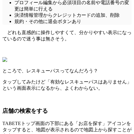
プロフィール編集
から
必須項目の
名前や電話番号の
変
更
は簡単に行える
決済情報管理
から
クレジットカードの追加、削除
規約・その他
に
退会ボタン
あり
どれも直感的に操作しやすくて、分かりやすい表示になっ
ているので迷う事は無さそう。
ところで、レスキューパスってなんだろう？
タップしてみたけど「有効なレスキューパスはありません」
という画面表示になるから、よくわからない。
店舗の検索をする
TABETEトップ画面の下部にある
「お店を探す」アイコンを
タップ
すると、地図が表示されるので地図上から探すことが