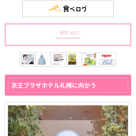
目次
[
表示
]
京王プラザホテル札幌に向かう