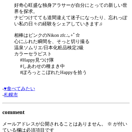
好奇心旺盛な独身アラサーが自分にとっての新しい世
界を探求。
ナビつけてても道間違えて迷子になったり、忘れっぽ
い私の日々の経験をシェアしていきます♫
相棒はピンクのNikon zfc.:｡+ﾟ☆
心にふれた瞬間を、そっと切り撮る
温泉ソムリエ/日本化粧品検定2級
カラーセラピスト
#Happy見つけ隊
#しあわせの種まき中
#ぽろっとこぼれたHappyを拾う
-
♥食べてみたい
-
札幌市
comment
メールアドレスが公開されることはありません。
※
が付い
ている欄は必須項目です