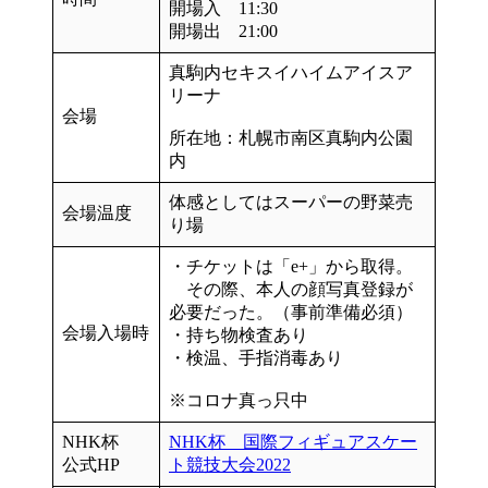
開場入 11:30
開場出 21:00
真駒内セキスイハイムアイスア
リーナ
会場
所在地：札幌市南区真駒内公園
内
体感としてはスーパーの野菜売
会場温度
り場
・チケットは「e+」から取得。
その際、
本人の顔写真登録
が
必要だった。（事前準備必須）
会場入場時
・
持ち物検査あり
・
検温、手指消毒あり
※コロナ真っ只中
NHK杯
NHK杯 国際フィギュアスケー
公式HP
ト競技大会2022