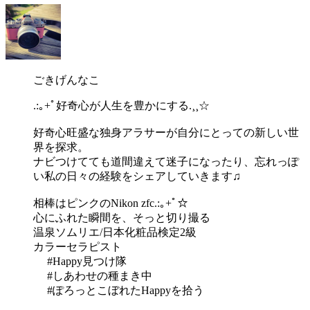
ごきげんなこ
.:｡+ﾟ好奇心が人生を豊かにする.¸¸☆
好奇心旺盛な独身アラサーが自分にとっての新しい世
界を探求。
ナビつけてても道間違えて迷子になったり、忘れっぽ
い私の日々の経験をシェアしていきます♫
相棒はピンクのNikon zfc.:｡+ﾟ☆
心にふれた瞬間を、そっと切り撮る
温泉ソムリエ/日本化粧品検定2級
カラーセラピスト
#Happy見つけ隊
#しあわせの種まき中
#ぽろっとこぼれたHappyを拾う