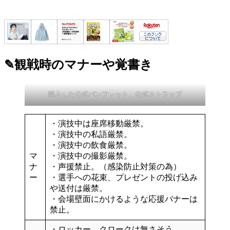
✎観戦時のマナーや覚書き
購入した公式パンフレット、公式ストラップ
・
演技中は座席移動
厳禁。
・
演技中の私語
厳禁。
・
演技中の飲食
厳禁。
マ
・
演技中の撮影
厳禁。
ナ
・
声援禁止
。（感染防止対策の為）
ー
・選手への
花束、プレゼントの投げ込み
や送付は厳禁。
・会場壁面にかけるような応援バナーは
禁止。
・ロッカー、クロークは無さそう。