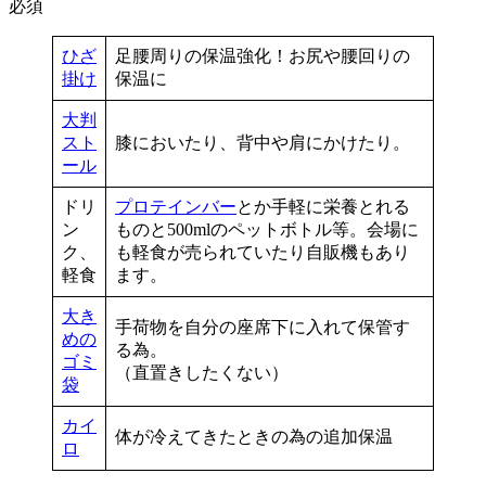
必須
ひざ
足腰周りの保温強化！お尻や腰回りの
掛け
保温に
大判
スト
膝においたり、背中や肩にかけたり。
ール
ドリ
プロテインバー
とか手軽に栄養とれる
ン
ものと500mlのペットボトル等。会場に
ク、
も軽食が売られていたり自販機もあり
軽食
ます。
大き
手荷物を自分の座席下に入れて保管す
めの
る為。
ゴミ
（直置きしたくない）
袋
カイ
体が冷えてきたときの為の追加保温
ロ