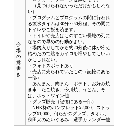
（見つけられなかっただけかもしれな
い）
・プログラムとプログラムの間に行われ
る
製氷タイム
は30分～50分程。その間に
トイレやご飯を済ます。
・
トイレ
や売店はものすごい長蛇の列に
なるので
早めの行動
がよい。
会
・場内入りしてから約20分後に体が冷え
場
始めたので貼るカイロを増やしてもいい
の
かもしれない。
覚
・フォトスポットあり
書
・売店に売られていたもの（記憶にある
き
一部）
あんまん、肉まん、ポテト、お好み焼
き串、たこ焼き、今川焼、うどん、そ
ば、ホットワイン他
・グッズ販売（記憶にある一部）
NHK杯のパンフレット¥2,000、ストラ
ップ¥1,000、何らかのグッズ、タオル、
秋田犬のぬいぐるみ、選手カレンダー他