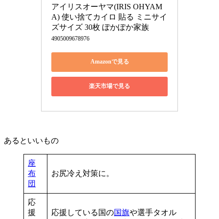
アイリスオーヤマ(IRIS OHYAM
A) 使い捨てカイロ 貼る ミニサイ
ズサイズ 30枚 ぽかぽか家族
4905009678976
Amazonで見る
楽天市場で見る
あるといいもの
座
布
お尻冷え対策に。
団
応
援
応援している国の
国旗
や選手タオル