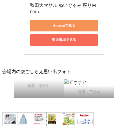
秋田犬マサル ぬいぐるみ 座りＭ
D0014
Amazonで見る
楽天市場で見る
会場内の腹ごしらえ思い出フォト
売店 ポテト
売店 肉まん