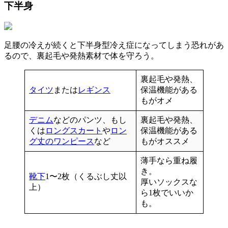
下半身
足腰の
冷えが続くと下半身型冷え症になってしまう恐れがあ
る
ので、裏起毛や発熱素材で体を守ろう。
裏起毛や発熱、
タイツ
または
レギンス
保温機能がある
もがオメ
デニム
などのパンツ、もし
裏起毛や発熱、
くは
ロングスカート
や
ロン
保温機能がある
グ丈のワンピース
など
もがオススメ
薄手なら重ね履
き。
靴下
1〜2枚（くるぶし丈以
厚いソックスな
上）
ら1枚でいいか
も。