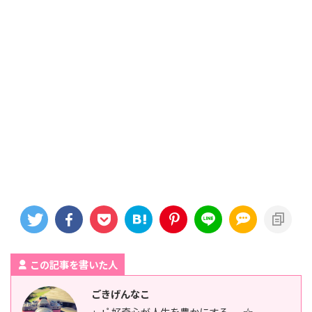
この記事を書いた人
ごきげんなこ
.:｡+ﾟ好奇心が人生を豊かにする.¸¸☆