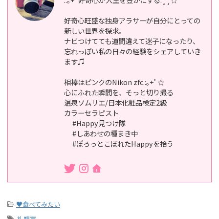
好奇心旺盛な独身アラサーが自分にとっての
新しい世界を探求。
ナビつけてても道間違えて迷子になったり、
忘れっぽい私の日々の経験をシェアしていき
ます♫
相棒はピンクのNikon zfc.:｡+ﾟ☆
心にふれた瞬間を、そっと切り撮る
温泉ソムリエ/日本化粧品検定2級
カラーセラピスト
#Happy見つけ隊
#しあわせの種まき中
#ぽろっとこぼれたHappyを拾う
-
♥食べてみたい
-
札幌市