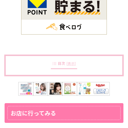
目次
[
表示
]
お店に行ってみる