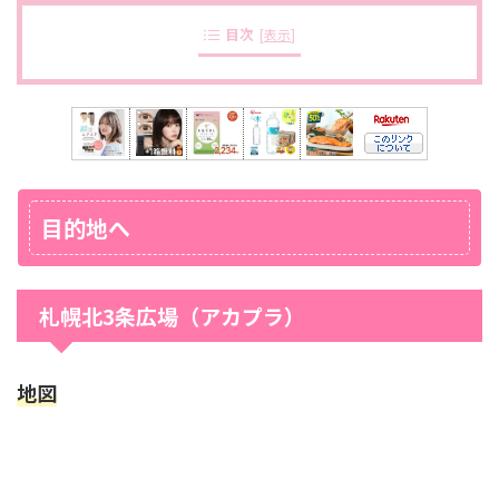
目次
[
表示
]
目的地へ
札幌北3条広場（アカプラ）
地図