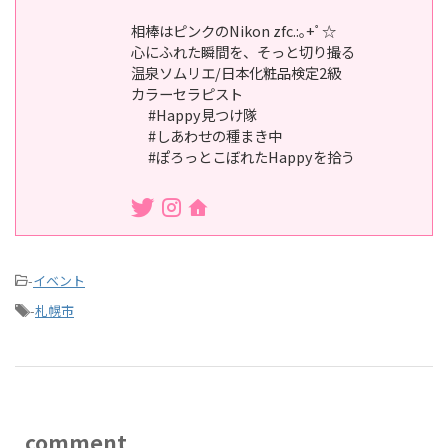
相棒はピンクのNikon zfc.:｡+ﾟ☆
心にふれた瞬間を、そっと切り撮る
温泉ソムリエ/日本化粧品検定2級
カラーセラピスト
#Happy見つけ隊
#しあわせの種まき中
#ぽろっとこぼれたHappyを拾う
-
イベント
-
札幌市
comment