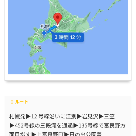
ルート
札幌発▶12 号線沿いに江別▶岩見沢▶三笠
▶452号線の三段滝を通過▶135号線で富良野方
面目指す▶上富良野町▶日の出公園着