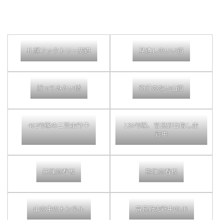
札幌ファクトリー周辺
見通しのいい道
渡ってみたい橋
街灯のない山道
452号線の三笠走行中
135号線、富良野目指し走
行中
鹿注意看板
熊注意看板
山の中のトンネル
富良野走行中のJR