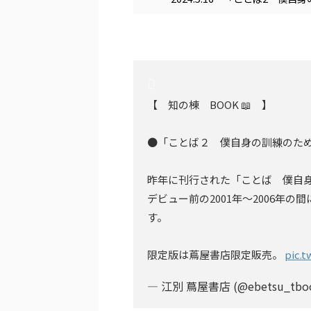
【 知の棟 BOOK 📖 】
●「ことば２ 僕自身の訓練のため
昨年に刊行された「ことば 僕自
デビュー前の2001年〜2006年の
す。
限定版は蔦屋書店限定販売。
pic.
— 江別 蔦屋書店 (@ebetsu_tbo