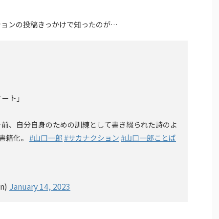
クションの投稿きっかけで知ったのが…
ノート」
ー前、自分自身のための訓練として書き綴られた詩のよ
て書籍化。
#山口一郎
#サカナクション
#山口一郎ことば
n)
January 14, 2023