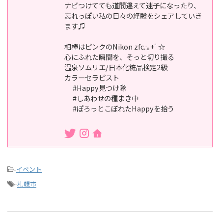
ナビつけてても道間違えて迷子になったり、
忘れっぽい私の日々の経験をシェアしていき
ます♫
相棒はピンクのNikon zfc.:｡+ﾟ☆
心にふれた瞬間を、そっと切り撮る
温泉ソムリエ/日本化粧品検定2級
カラーセラピスト
#Happy見つけ隊
#しあわせの種まき中
#ぽろっとこぼれたHappyを拾う
-
イベント
-
札幌市