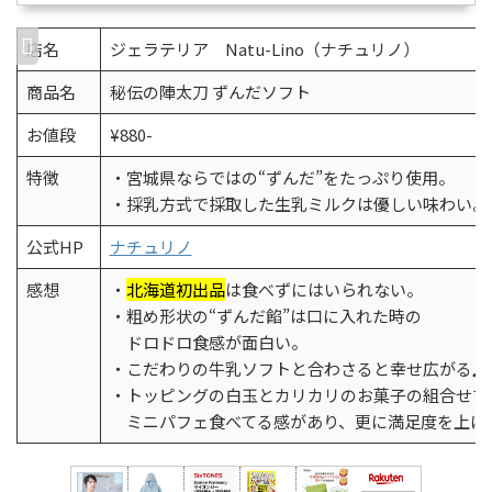
店名
ジェラテリア Natu-Lino（ナチュリノ）
商品名
秘伝の陣太刀 ずんだソフト
お値段
¥880-
特徴
・宮城県ならではの“ずんだ”をたっぷり使用。
・採乳方式で採取した生乳ミルクは優しい味わい。
公式HP
ナチュリノ
感想
・
北海道初出品
は食べずにはいられない。
・粗め形状の“ずんだ餡”は口に入れた時の
ドロドロ食感が面白い。
・こだわりの牛乳ソフトと合わさると幸せ広がる♫
・トッピングの白玉とカリカリのお菓子の組合せで
ミニパフェ食べてる感があり、更に満足度を上げ