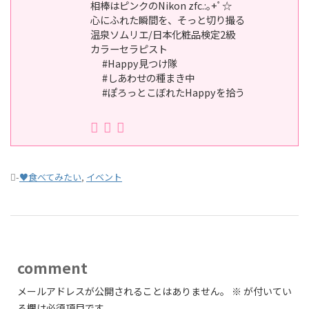
相棒はピンクのNikon zfc.:｡+ﾟ☆
心にふれた瞬間を、そっと切り撮る
温泉ソムリエ/日本化粧品検定2級
カラーセラピスト
#Happy見つけ隊
#しあわせの種まき中
#ぽろっとこぼれたHappyを拾う
-
♥食べてみたい
,
イベント
comment
メールアドレスが公開されることはありません。
※
が付いてい
る欄は必須項目です