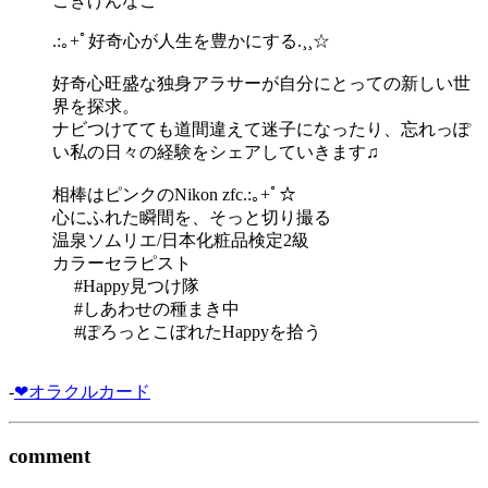
ごきげんなこ
.:｡+ﾟ好奇心が人生を豊かにする.¸¸☆
好奇心旺盛な独身アラサーが自分にとっての新しい世
界を探求。
ナビつけてても道間違えて迷子になったり、忘れっぽ
い私の日々の経験をシェアしていきます♫
相棒はピンクのNikon zfc.:｡+ﾟ☆
心にふれた瞬間を、そっと切り撮る
温泉ソムリエ/日本化粧品検定2級
カラーセラピスト
#Happy見つけ隊
#しあわせの種まき中
#ぽろっとこぼれたHappyを拾う
-
❤オラクルカード
comment