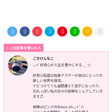
この記事を書いた人
ごきげんなこ
.:｡+ﾟ好奇心が人生を豊かにする.¸¸☆
好奇心旺盛な独身アラサーが自分にとっての
新しい世界を探求。
ナビつけてても道間違えて迷子になったり、
忘れっぽい私の日々の経験をシェアしていき
ます♫
相棒はピンクのNikon zfc.:｡+ﾟ☆
心にふれた瞬間を、そっと切り撮る