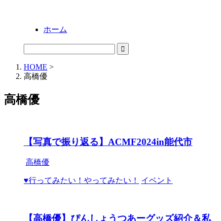
ホーム
HOME
>
高橋優
高橋優
【写真で振り返る】ACMF2024in能代市
高橋優
♥行ってみたい！やってみたい！
イベント
【高橋優】ぴんしょうつあーグッズ紹介＆私