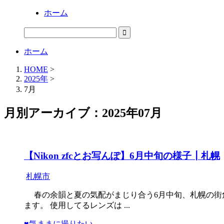
ホーム
ホーム
HOME
>
2025年
>
7月
月別アーカイブ：2025年07月
【Nikon zfcとお写んぽ】6月中旬の様子┃札幌
札幌市
春の余韻と夏の気配がまじり合う6月中旬、札幌の街角で
ます。 使用してるレンズは ...
♥気ままに撮りたい