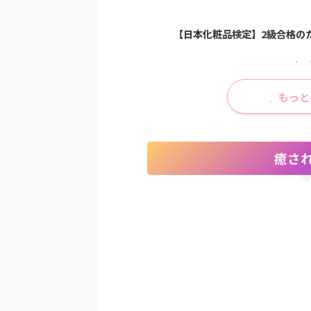
みる？敏感肌じゃなく...
棒が簡単&安心...
【開封レビュー】ジャパンモビリテ
【日本化粧品検定】2級合格のた
もっと
癒さ