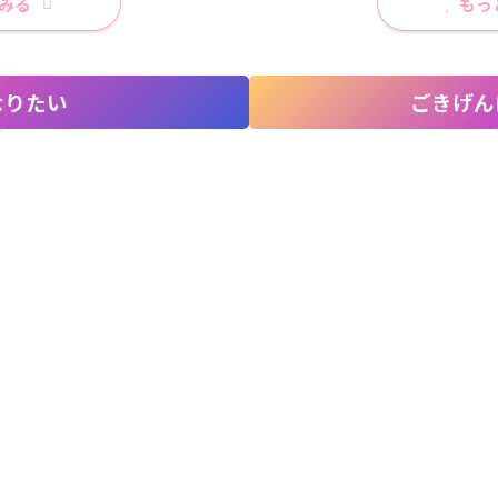
みる
もっ
なりたい
ごきげん