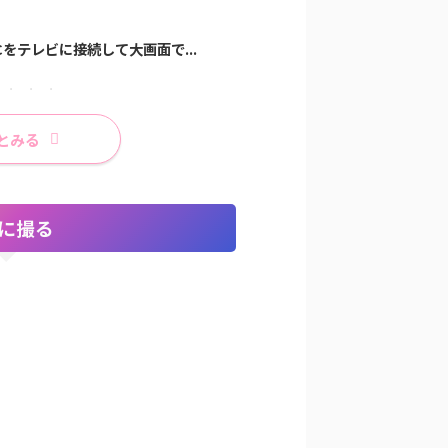
をテレビに接続して大画面で...
レイトナー】くせ毛、量多めで...
【断捨離】鏡の捨て方｜割
無料で美容知識を試せる
とみる
に撮る