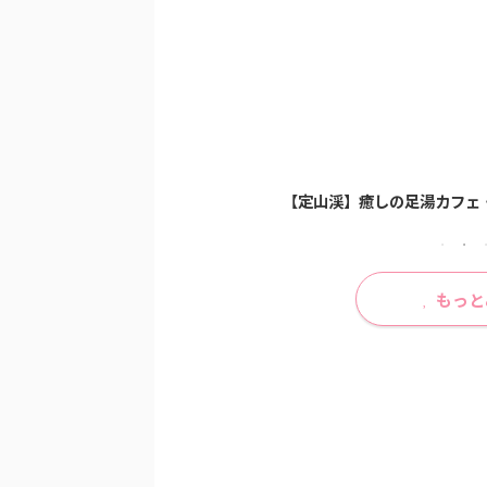
愛い！ご縁を結ぶ札幌...
2月上旬の様子┃札幌
【定山渓】癒しの足湯カフェ
【Nikon zfcとお写ん
もっと