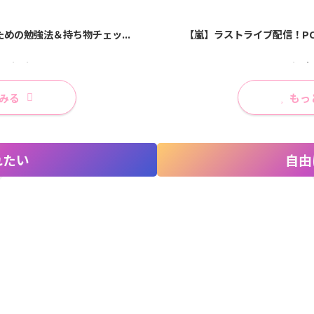
ィショー札幌2026で...
めの勉強法＆持ち物チェッ...
【嵐】ラストライブ配信！PC
【ダイソンドライヤー┃スト
みる
もっ
れたい
自由