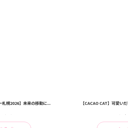
未来の移動に...
が可愛すぎて衝動買い
【嵐 札幌2026】プレミストドームで
【CACAO CAT】可愛い