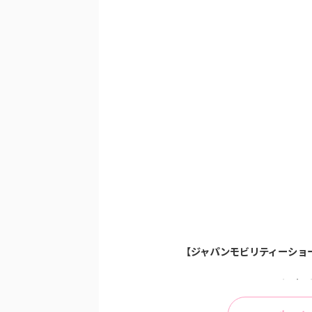
サ...
北海道ミニソフトが...
【ジャパンモビリティーショー札幌2026】
【ちいかわ】チロルチョコ缶