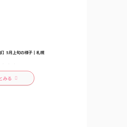
い屋根の本殿。深呼吸したくな...
写んぽ】5月上旬の様子┃札幌
【Nikon zfc
【Nikon zfc
とみる