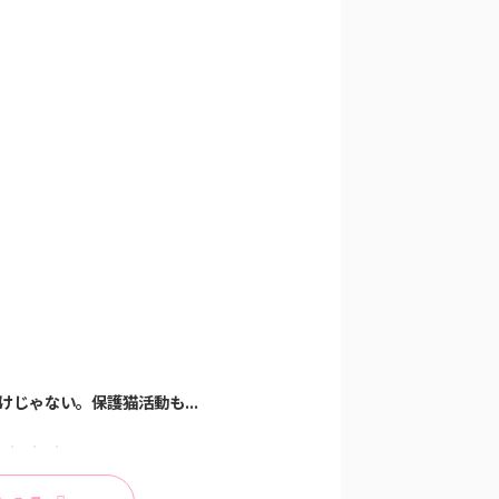
グッズ購入！整理...
だけじゃない。保護猫活動も...
【タローマン】ポップアップストア
昭和レトロな喫茶店「エー