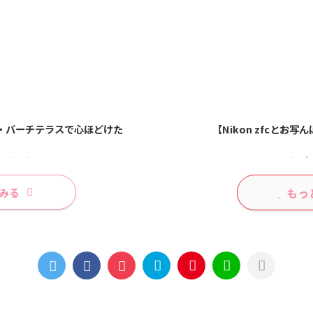
・バーチテラスで心ほどけた
ぽ】6月中旬の様子┃札幌
【定山渓神社】鯉のぼりと赤
【Nikon zfcとお
もっ
みる